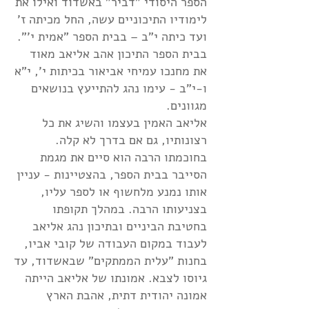
הספר היסודי "דביר" באשדוד ואילו את
לימודיו התיכוניים עשה, החל מכיתה ז'
ועד כיתה י"ב – בבית הספר "אמית י'".
בבית הספר התיכון אהב אליאב מאוד
את מחנכו עמיחי אביאור בכיתות י', י"א
ו-י"ב - עימו נהג להתייעץ בנושאים
מגוונים.
אליאב האמין בעצמו והשיג את כל
רצונותיו, גם אם בדרך לא קלה.
בחוכמתו הרבה הוא סיים את מגמת
הסייבר בבית הספר, בהצטיינות - עניין
אותו נמנע מלחשוף או לספר עליו,
בצניעותו הרבה. במהלך תקופתו
בחטיבת הביניים ובתיכון נהג אליאב
לעבוד במקום העבודה של קובי אביו,
בחנות "עלית הממתקים" שבאשדוד, עד
גיוסו לצבא. אמונתו של אליאב הייתה
אמונה יהודית דתית, אהבת הארץ