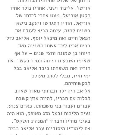
לידתן של שלוש אחיותיו הגדולות:
אורטל, אלינור ושני. אחריו נולד אחיו
הקטן אוריאל. מעט אחרי לידתו של
אוריאל, הוריו התגרשו ויעקב נישא
בשנית לחנה, עימה הביא לעולם את
רפאל חיים ואת מיכאל יוסף. אליאב גדל
בבית אביו לצד אשתו השנייה מאז
היותו בן שמונה וחצי שנים – על אף
שאימו הטבעית הייתה תמיד בקשר. את
הוריו ואת משפחתו כיבד אליאב בכל
ימי חייו, מבלי לסרב מעולם
לבקשותיהם.
אליאב היה ילד חברותי מאוד שאהב
לבלות עם חבריו, להיות אוזן קשבת
עבורם ועבור בני משפחתו. כאדם צנוע,
נעים הליכות ובעל מזג מאופק, הוא היה
בעיני מוריו וחבריו "המנהיג השקט".
את לימודיו היסודיים עבר אליאב בבית