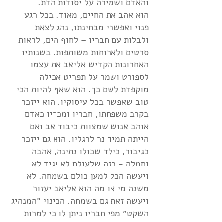
והאדם ושמירה על יסודות הדת.
הוא אהב את החיים, מאוד. בכל רגע
פנוי ואפשרי מבחינתו, נהג לצאת
ולבלות עם חבריו – לחוף הים, לראות
סרטים ולארוחות משותפות. בשנותיו
האחרונות הקדיש אליאב את עצמו
לספורט ושמר על תפריט אכילה
מוקפדת לשם כך. הוא שאף להיות הכי
טוב שאפשר בכל עיסוקיו. הוא ייזכר
בקרב משפחתו, חבריו ומכריו כאדם
אוהב אנוש שמצוות כיבוד אב ואם
הייתה תמיד נר לרגליו. הוא גם ייזכר
כגיבור, כילד שכולו נתינה, אהבה
וחמלה - כזה שלעולם לא יגיד לא
ויעשה הכל למען כולם בשמחה. לא
משנה מי או מה הוא אליאב יעזור
ויעשה זאת גם בשמחה. הכינוי ״המנהיג
השקט״ מפי חבריו ניתן לו כי למרות