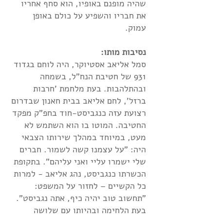
שהיה מופנם באופיו, הוא סחף אחריו
את חבריו והשפיע על כולם באופן
עמוק.
נסיבות מותו:
סמל אליאב אסטיוקר, היה לוחם בגדוד
931 של חטיבת הנח"ל, בשמחה
ובהתלהבות. בעת מלחמת 'חרבות
ברזל', לחם אליאב בבית חאנון שבדרום
רצועת עזה כנגביסט-חוד בחפ"ק מפקד
החטיבה. המוטו בו הוא השתמש לא
מעט, במיוחד במהלך שירותו הצבאי
היה: "על עצמנו קשה לשמור. חברים
שלי ישמרו עליי ואני עליהם". בתקופת
הכשרתו כנגביסט, נהג אליאב - למרות
כל הקשיים – לחזור על המשפט:
"תחשוב טוב יהיה כיף, אתה נגביסט".
בעת הלחימה ובהיותו עם שלושה