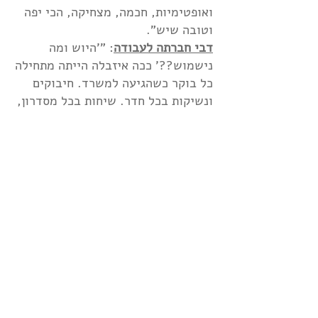
ואופטימיות, חכמה, מצחיקה, הכי יפה
וטובה שיש".
דבי חברתה לעבודה
: "'היוש ומה
נישמוש??' ככה איזבלה הייתה מתחילה
כל בוקר כשהגיעה למשרד. חיבוקים
ונשיקות בכל חדר. שיחות בכל מסדרון,
שיחות בשירותים, שיחות במטבח,
בחדר עישון. אין מחלקה בחברה שלא
היו לאיזבלה חברים אוהבים".
סיפר נדב: "איזבלה הייתה האהבה הכי
גדולה שאהבתי בחיים. אהבתי אותה
ברמות שאני לא יכול לתאר. היא
השלימה אותי כמו כפפה ליד... היא
שינתה לי את החיים. אני היום מי שאני
בזכותה".
משפחתה של איזבלה הקימה
אתר
אינטרנט לזכרה
עם סיפורים ותמונות