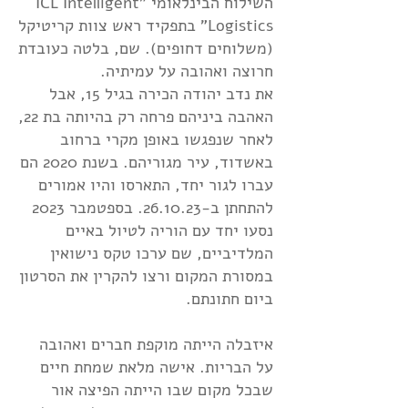
השילוח הבינלאומי "ICL Intelligent
Logistics" בתפקיד ראש צוות קריטיקל
(משלוחים דחופים). שם, בלטה כעובדת
חרוצה ואהובה על עמיתיה.
את נדב יהודה הכירה בגיל 15, אבל
האהבה ביניהם פרחה רק בהיותה בת 22,
לאחר שנפגשו באופן מקרי ברחוב
באשדוד, עיר מגוריהם. בשנת 2020 הם
עברו לגור יחד, התארסו והיו אמורים
להתחתן ב-26.10.23. בספטמבר 2023
נסעו יחד עם הוריה לטיול באיים
המלדיביים, שם ערכו טקס נישואין
במסורת המקום ורצו להקרין את הסרטון
ביום חתונתם.
איזבלה הייתה מוקפת חברים ואהובה
על הבריות. אישה מלאת שמחת חיים
שבכל מקום שבו הייתה הפיצה אור