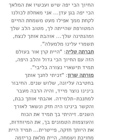
החיוך הכי יפה שיש ועכשיו את המלאך
הכי יפה בגן עדן... אני מאחלת לכולנו
לקחת ממך אפילו מעט משמחת החיים
המטורפת שהייתה לך, מטוב הלב שלך
ומהנתינה שלך... אוהבת אותך לנצח,
תשמרי עלינו מלמעלה".
חברתה טליה
: "היית קרן אור בעולם
הזה עם החיוך הכי גדול והלב היפה,
תמיד תישארי נצורה בליבי".
מורתה שרון
: "זכיתי לחנך אותך
בחטיבה עליונה, שלוש שנים. החיבור
בינינו נוצר מייד, והיה הרבה מעבר
למחנכת-תלמידה. אהבתי אותך כבת,
והקשר בינינו היה חזק ונשאר לאורך
השנים. זיהיתי בך תמיד את הכוח
והעוצמות הטמונים בך, את המיוחדות,
את היותך חזקה, פייטרית... תמיד היית
מחויכת ושמחה, היית מלאת כריזמה