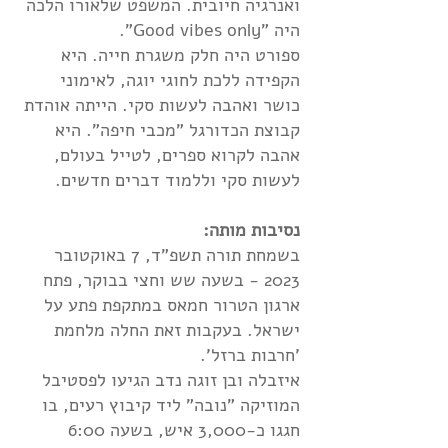
ואנרגיה חיובית. המשפט שלאורו הלכה
היה "Good vibes only".
ספורט היה חלק משגרת חייה. היא
הקפידה ללכת לחוגי יוגה, לאימוני
כושר ואהבה לעשות סקי. הייתה אוהדת
קבוצת הכדורגל "מכבי חיפה". היא
אהבה לקרוא ספרים, לטייל בעולם,
לעשות סקי וללמוד דברים חדשים.
נסיבות מותה:
בשמחת תורה תשפ"ד, 7 באוקטובר
2023 - בשעה שש וחצי בבוקר, פתח
ארגון הטרור חמאס במתקפת פתע על
ישראל. בעקבות זאת החלה מלחמת
'חרבות ברזל'.
איזבלה ובן זוגה נדב הגיעו לפסטיבל
המוזיקה "נובה" ליד קיבוץ רעים, בו
חגגו כ-3,000 איש, בשעה 6:00