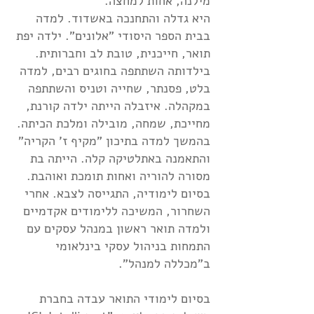
מילנה, אחות למחצה.
היא גדלה והתחנכה באשדוד. למדה
בבית הספר היסודי "אלונים". ילדה יפת
תואר, חייכנית, טובת לב וחברותית.
בילדותה השתתפה בחוגים רבים, למדה
בלט, פסנתר, שחייה וטניס והשתתפה
במקהלה. איזבלה הייתה ילדה קורנת,
מחייכת, שמחה, מובילה ומלכת הכיתה.
בהמשך למדה בתיכון "מקיף ז' הקריה"
והתאמנה באתלטיקה קלה. הייתה בת
מסורה להוריה ואחות תומכת ואוהבת.
בסיום לימודיה, התגייסה לצבא. אחרי
השחרור, המשיכה ללימודים אקדמיים
ולמדה תואר ראשון במנהל עסקים עם
התמחות בניהול עסקי בינלאומי
ב"מכללה למנהל".
בסיום לימודי התואר עבדה בחברת