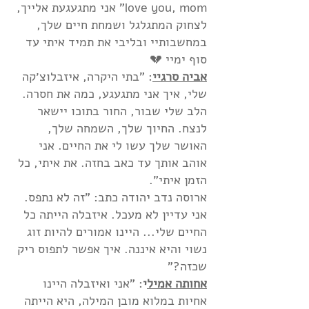
love you, mom" אני מתגעגעת אלייך,
לצחוק המתגלגל ושמחת חיים שלך,
במחשבותיי ובליבי את תמיד איתי עד
סוף ימיי 💔
אביה סרגיי
: "בתי היקרה, איזבלוצ׳קה
שלי, איך אני מתגעגע, כמה את חסרה.
הלב שלי שבור, החור בתוכו יישאר
לנצח. החיוך שלך, השמחה שלך,
האושר שלך עשו לי את החיים. אני
אוהב אותך עד כאב בחזה. את איתי, כל
הזמן איתי".
ארוסה נדב יהודה כתב: "זה לא נתפס.
אני עדיין לא מעכל. איזבלה הייתה כל
החיים שלי... היינו אמורים להיות זוג
נשוי והיא איננה. איך אפשר לתפוס ריק
שכזה?"
אחותה אמיל
י
: "אני ואיזבלה היינו
אחיות במלוא מובן המילה, היא הייתה