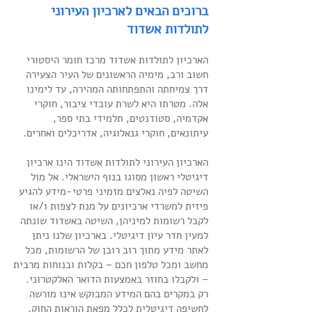
ברוכים הבאים לארכיון העירוני
לתולדות אשדוד
הארכיון לתולדות אשדוד מרכז חומר היסטורי
חשוב ורב, מימיה הראשונים של העיר הצעירה
דרך צמיחתה והתפתחותה המהירה, עד לימינו
אלה. מטרתו היא לשרת עובדי ציבור, חוקרי
אקדמיה, סטודנטים, תלמידי בתי ספר,
עיתונאים, חוקרי גנאלוגיה, אדריכלים ואחרים.
הארכיון העירוני לתולדות אשדוד הינו ארכיון
דיגיטלי ראשון מסוגו בנוף הישראלי. אל מול
השיטה לפיה נאלצים מזמיני פרטי-מידע להגיע
פיזית למשרדי ארכיונים על מנת לצפות ו/או
לקבל רשומות למיניהן, השיטה באשדוד שונתה
למעין חדר עיון דיגיטלי. בארכיון שלנו ניתן
לאתר מידע מתוך רוב רובן של הרשומות, מכל
מחשב ומכל טלפון חכם – בקלות ובנוחות מרבית
– ולקבלו בחוזר באמצעות הדואר האלקטרוני.
רק במקרים בהם המידע המבוקש אינו מורשה
לחשיפה דיגיטלית לכלל מפאת הוראות החוק,